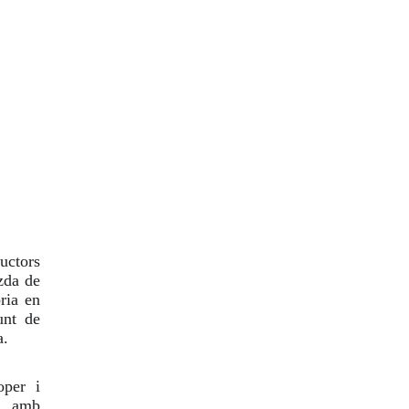
uctors
zda de
òria en
unt de
a.
oper i
r amb