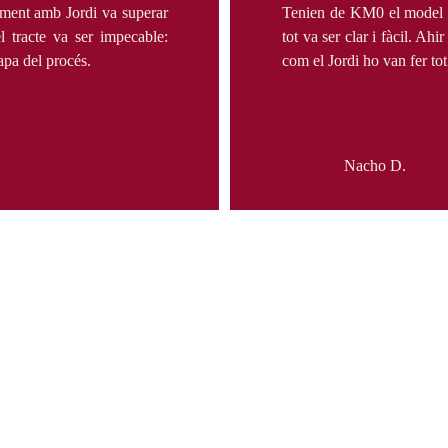
lment amb Jordi va superar
Tenien de KM0 el model q
l tracte va ser impecable:
tot va ser clar i fàcil. Ah
apa del procés.
com el Jordi ho van fer tot
Nacho D.