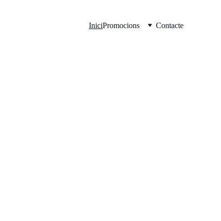
Inici
Promocions
Contacte
 Mazda
i conductor. 