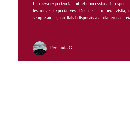
La meva experiència amb el concessionari i especia
les meves expectatives. Des de la primera visita, e
sempre atents, cordials i disposats a ajudar en cada et
Fernando G.
Contacte
Estem aquí per a ajudar-te