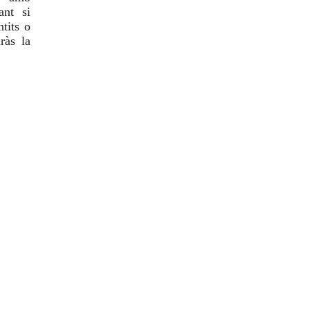
ant si
tits o
ràs la
Serveis
Venda de vehicles i servei de postvenda a Lleida i Tàrrega